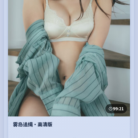
99:21
雾岛追缉·高清版