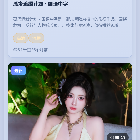
孤塔追缉计划·国语中字
孤塔追缉计划·国语中字是一部以冒险为核心的影视作品，围绕
危机、反转与人物成长展开，整体节奏紧凑，值得推荐观看。
高清
流畅
6.1千
96个月前
最新
99:17