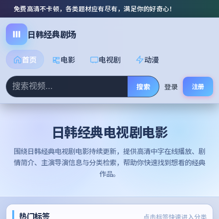
免费高清不卡顿，各类题材应有尽有，满足你的好奇心！
日韩经典剧场
首页
电影
电视剧
动漫
搜索
登录
注册
日韩经典电视剧电影
围绕
日韩经典电视剧电影
持续更新，提供高清中字在线播放、剧
情简介、主演导演信息与分类检索，帮助你快速找到想看的经典
作品。
热门标签
点击标签快速进入分类