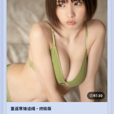
97:30
重返寒锋追缉·终极版