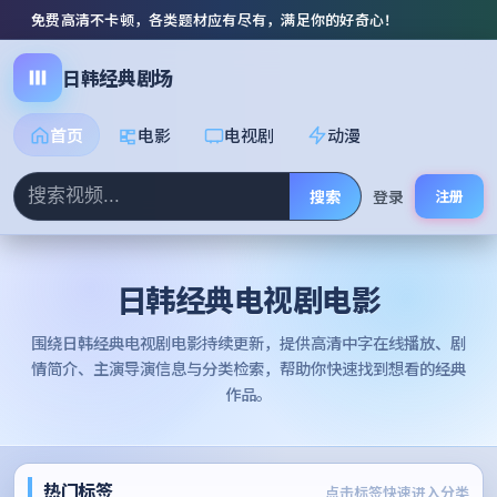
免费高清不卡顿，各类题材应有尽有，满足你的好奇心！
日韩经典剧场
首页
电影
电视剧
动漫
搜索
登录
注册
日韩经典电视剧电影
围绕
日韩经典电视剧电影
持续更新，提供高清中字在线播放、剧
情简介、主演导演信息与分类检索，帮助你快速找到想看的经典
作品。
热门标签
点击标签快速进入分类