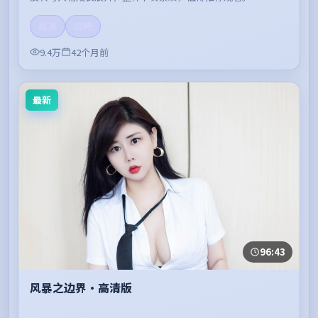
高清
流畅
9.4万
42个月前
最新
96:43
风暴之边界·高清版