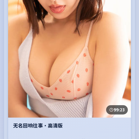
99:23
无名回响往事·高清版