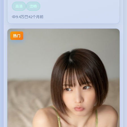
高清
流畅
9.4万
42个月前
热门