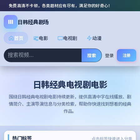
免费高清不卡顿，各类题材应有尽有，满足你的好奇心！
日韩经典剧场
首页
电影
电视剧
动漫
搜索
登录
注册
日韩经典电视剧电影
围绕
日韩经典电视剧电影
持续更新，提供高清中字在线播放、剧
情简介、主演导演信息与分类检索，帮助你快速找到想看的经典
作品。
热门标签
点击标签快速进入分类