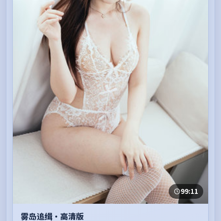
99:11
雾岛追缉·高清版